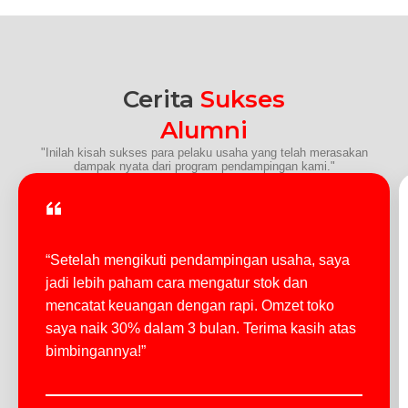
Cerita
Sukses
Alumni
"Inilah kisah sukses para pelaku usaha yang telah merasakan
dampak nyata dari program pendampingan kami."
“Setelah mengikuti pendampingan usaha, saya
jadi lebih paham cara mengatur stok dan
mencatat keuangan dengan rapi. Omzet toko
saya naik 30% dalam 3 bulan. Terima kasih atas
bimbingannya!”